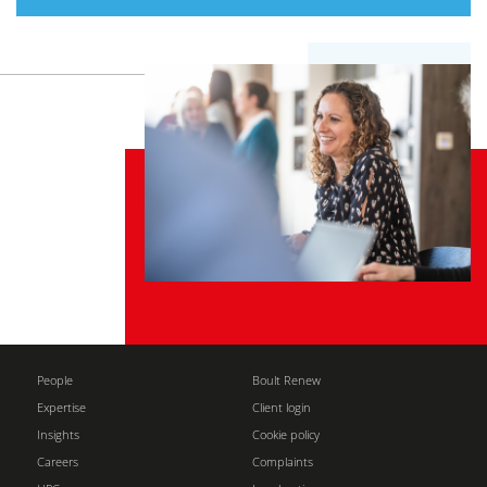
People
Boult Renew
Expertise
Client login
Insights
Cookie policy
Careers
Complaints