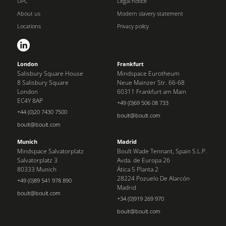
UPC
Legal notice
About us
Modern slavery statement
Locations
Privacy policy
London
Frankfurt
Salisbury Square House
Mindspace Eurotheum
8 Salisbury Square
Neue Mainzer Str. 66-68
London
60311 Frankfurt am Main
EC4Y 8AP
+49 (0)69 506 08 733
+44 (0)20 7430 7500
boult@boult.com
boult@boult.com
Munich
Madrid
Mindspace Salvatorplatz
Boult Wade Tennant, Spain S.L.P.
Salvatorplatz 3
Avda. de Europa 26
80333 Munich
Ática 5 Planta 2
28224 Pozuelo De Alarcón
+49 (0)89 541 978 890
Madrid
boult@boult.com
+34 (0)919 269 970
boult@boult.com