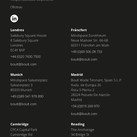
Oficinas
Londres
Fráncfort
Salisbury Square House
Mindspace Eurotheum
8 Salisbury Square
Neue Mainzer Str. 66-68
Londres
60311 Fráncfort am Main
EC4Y 8AP
+49 (0)69 506 08 733
+44 (0)20 7430 7500
boult@boult.com
boult@boult.com
Munich
Madrid
Mindspace Salvatorplatz
Boult Wade Tennant, Spain S.L.P.
Salvatorplatz 3
Avda. de Europa 26
80333 Munich
Ática 5 Planta 2
28224 Pozuelo De Alarcón
+49 (0)89 541 978 890
Madrid
boult@boult.com
+34 (0)919 269 970
boult@boult.com
Cambridge
Reading
CPC4 Capital Park
The Anchorage
Cambridge Rd
34 Bridge St