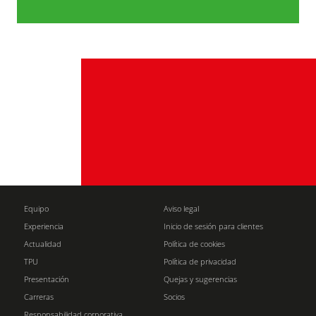
Equipo
Aviso legal
Experiencia
Inicio de sesión para clientes
Actualidad
Política de cookies
TPU
Política de privacidad
Presentación
Quejas y sugerencias
Carreras
Socios
Responsabilidad corporativa