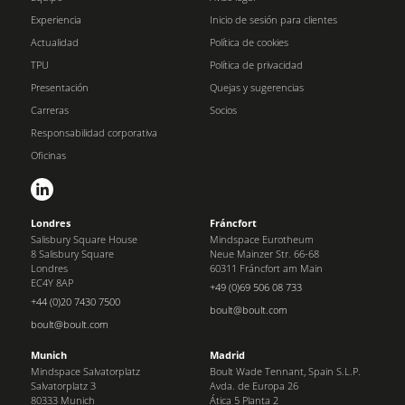
Experiencia
Inicio de sesión para clientes
Actualidad
Política de cookies
TPU
Política de privacidad
Presentación
Quejas y sugerencias
Carreras
Socios
Responsabilidad corporativa
Oficinas
Londres
Fráncfort
Salisbury Square House
Mindspace Eurotheum
8 Salisbury Square
Neue Mainzer Str. 66-68
Londres
60311 Fráncfort am Main
EC4Y 8AP
+49 (0)69 506 08 733
+44 (0)20 7430 7500
boult@boult.com
boult@boult.com
Munich
Madrid
Mindspace Salvatorplatz
Boult Wade Tennant, Spain S.L.P.
Salvatorplatz 3
Avda. de Europa 26
80333 Munich
Ática 5 Planta 2