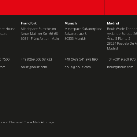
Fráncfort
Munich
Madrid
uare House
Mindspace Eurotheum
Mindspace Salvatorplatz
Boult Wade Tennant
quare
Neue Mainzer Str. 66-68
Salvatorplatz 3
Avda. de Europa 26
60311 Fráncfort am Main
80333 Munich
Ática 5 Planta 2
28224 Pozuelo De A
Madrid
0 7500
+49 (0)69 506 08 733
+49 (0)89 541 978 890
+34 (0)919 269 970
.com
boult@boult.com
boult@boult.com
boult@boult.com
ys and Chartered Trade Mark Attorneys.