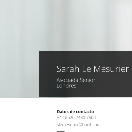
Sarah Le Mesurier
Asociada Senior
Londres
Datos de contacto
+44 (0)20 7430 7500
slemesurier@boult.com