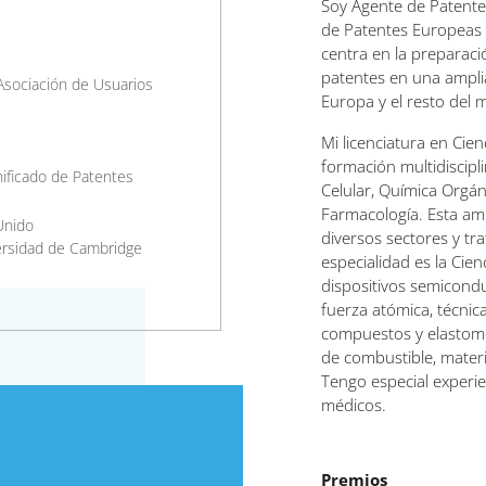
Soy Agente de Patente
de Patentes Europeas e
centra en la preparaci
patentes en una ampli
Asociación de Usuarios
Europa y el resto del
Mi licenciatura en Ci
formación multidiscipli
nificado de Patentes
Celular, Química Orgán
Farmacología. Esta am
Unido
diversos sectores y tr
versidad de Cambridge
especialidad es la Cie
dispositivos semicondu
fuerza atómica, técnica
compuestos y elastomér
de combustible, materi
Tengo especial experie
médicos.
Premios