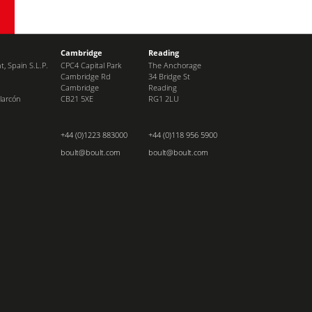
Cambridge
Reading
, Spain S.L.P.
CPC4 Capital Park
The Anchorage
Cambridge Rd
34 Bridge St
Cambridge
Reading
larcón
CB21 5XE
RG1 2LU
+44 (0)1223 883000
+44 (0)118 956 5900
boult@boult.com
boult@boult.com