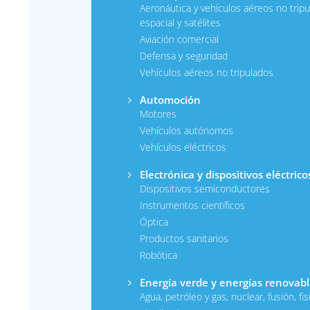
Aeronáutica y vehículos aéreos no tripu
espacial y satélites
Aviación comercial
Defensa y seguridad
Vehículos aéreos no tripulados
Automoción
Motores
Vehículos autónomos
Vehículos eléctricos
Electrónica y dispositivos eléctrico
Dispositivos semiconductores
Instrumentos científicos
Óptica
Productos sanitarios
Robótica
Energía verde y energías renovabl
Agua, petróleo y gas, nuclear, fusión, fis