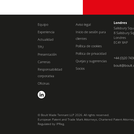
Londres
Equipo
Aviso legal
Salisbury Sq
Experiencia
Inicio de sesión para
8 Salisbury S
Londres
clientes
Actualidad
EC4Y 8AP
Política de cookies
TPU
Política de privacidad
Presentación
+44 (0)20 743
Quejas y sugerencias
Carreras
boult@boult
Socios
Responsabilidad
corporativa
Oficinas
© Boult Wade Tennant LLP 2026. All rights reserved.
European Patent and Trade Mark Attorneys, Chartered Patent Attorne
Regulated by IPReg.