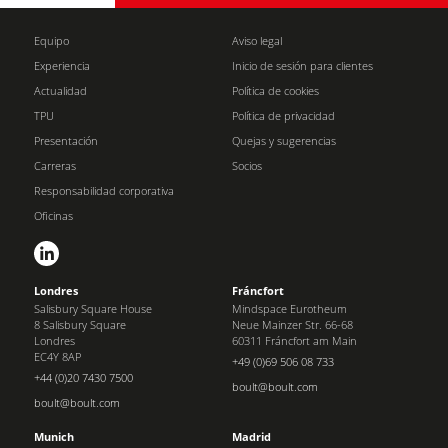
Equipo
Aviso legal
Experiencia
Inicio de sesión para clientes
Actualidad
Política de cookies
TPU
Política de privacidad
Presentación
Quejas y sugerencias
Carreras
Socios
Responsabilidad corporativa
Oficinas
Londres
Fráncfort
Salisbury Square House
Mindspace Eurotheum
8 Salisbury Square
Neue Mainzer Str. 66-68
Londres
60311 Fráncfort am Main
EC4Y 8AP
+49 (0)69 506 08 733
+44 (0)20 7430 7500
boult@boult.com
boult@boult.com
Munich
Madrid