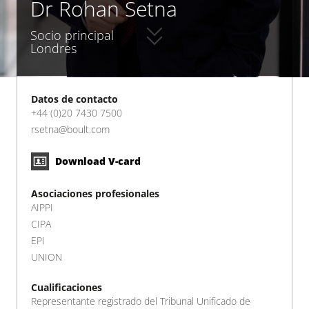
Dr Rohan Setna
Socio principal
Londres
Datos de contacto
+44 (0)20 7430 7500
rsetna@boult.com
Download V-card
Asociaciones profesionales
AIPPI
CIPA
EPI
UNION
Cualificaciones
Representante registrado del Tribunal Unificado de