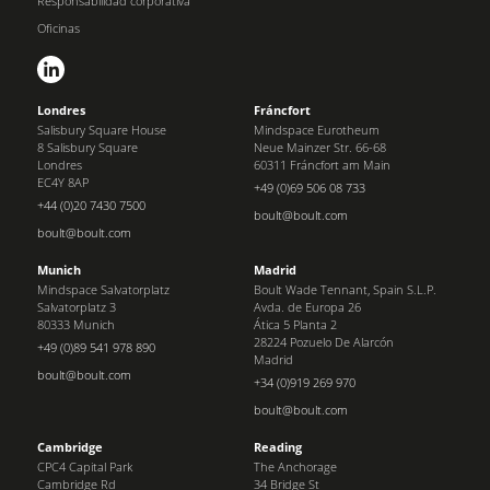
Responsabilidad corporativa
Oficinas
Londres
Fráncfort
Salisbury Square House
Mindspace Eurotheum
8 Salisbury Square
Neue Mainzer Str. 66-68
Londres
60311 Fráncfort am Main
EC4Y 8AP
+49 (0)69 506 08 733
+44 (0)20 7430 7500
boult@boult.com
boult@boult.com
Munich
Madrid
Mindspace Salvatorplatz
Boult Wade Tennant, Spain S.L.P.
Salvatorplatz 3
Avda. de Europa 26
80333 Munich
Ática 5 Planta 2
28224 Pozuelo De Alarcón
+49 (0)89 541 978 890
Madrid
boult@boult.com
+34 (0)919 269 970
boult@boult.com
Cambridge
Reading
CPC4 Capital Park
The Anchorage
Cambridge Rd
34 Bridge St