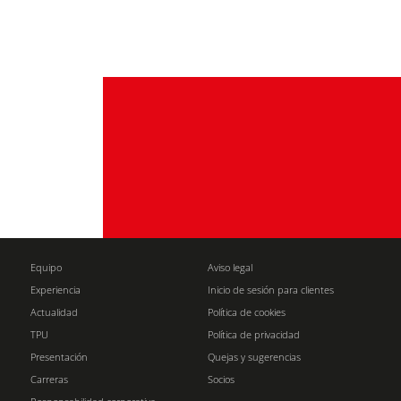
Equipo
Aviso legal
Experiencia
Inicio de sesión para clientes
Actualidad
Política de cookies
TPU
Política de privacidad
Presentación
Quejas y sugerencias
Carreras
Socios