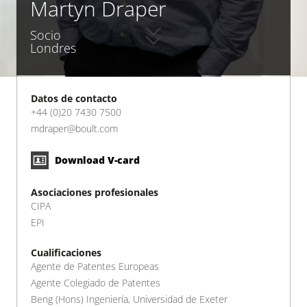
Martyn Draper
Socio
Londres
Datos de contacto
+44 (0)20 7430 7500
mdraper@boult.com
Download V-card
Asociaciones profesionales
CIPA
EPI
Cualificaciones
Agente de Patentes Europeas
Agente Colegiado de Patentes
Beng (Hons) Ingeniería, Universidad de Exeter