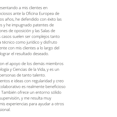
esentando a mis clientes en
ciosos ante la Oficina Europea de
os años, he defendido con éxito las
tes y he impugnado patentes de
iones de oposición y las Salas de
s casos suelen ser complejos tanto
a técnico como jurídico y disfruto
te con mis clientes a lo largo del
lograr el resultado deseado.
con el apoyo de los demás miembros
ogía y Ciencias de la Vida, y es un
 personas de tanto talento.
tos e ideas con regularidad y creo
olaborativo es realmente beneficioso
s. También ofrece un entorno sólido
 supervisión, y me resulta muy
 mis experiencias para ayudar a otros
sional.