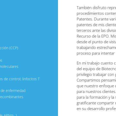
También disfruto repr
procedimientos conten
Patentes. Durante vari
patentes de mis clien
terceros ante las divis
Recurso de la EPO. Mi
desde el punto de vist
trabajando estrechamen
cción (CCP)
proceso para intentar 
os
En mi trabajo cuento 
moleculares
del equipo de Biotecnol
privilegio trabajar con
 de control; linfocitos T
Compartimos pensamien
que nuestro enfoque c
s de enfermedad
para nuestros cliente
 recombinantes
para la formación y la
gratificante compartir
en su desarrollo profe
de ARNm...)