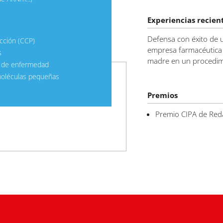
Experiencias recien
Defensa con éxito de
cción (CCP)
empresa farmacéutica 
s
madre en un procedimi
s de enfermedad
moléculas pequeñas
Premios
Premio CIPA de Red