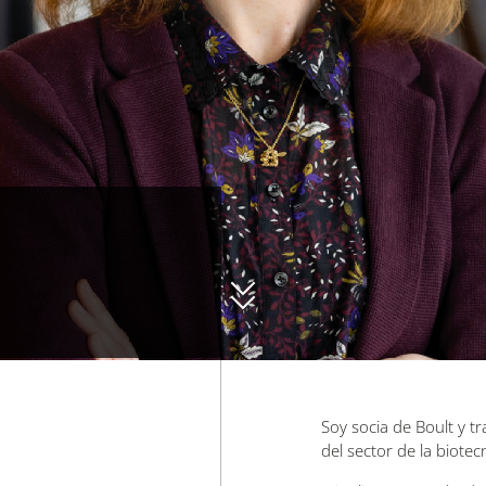
Soy socia de Boult y t
del sector de la biotecn