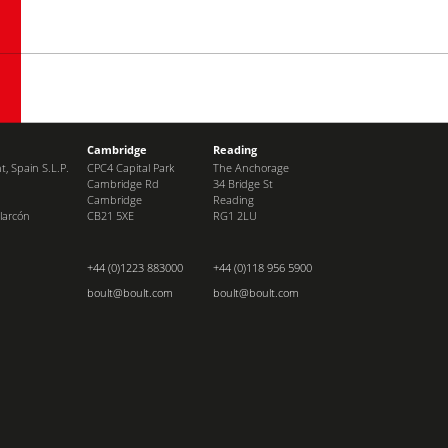
Cambridge
Reading
, Spain S.L.P.
CPC4 Capital Park
The Anchorage
Cambridge Rd
34 Bridge St
Cambridge
Reading
larcón
CB21 5XE
RG1 2LU
+44 (0)1223 883000
+44 (0)118 956 5900
boult@boult.com
boult@boult.com