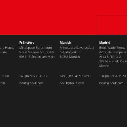
Fráncfort
Munich
Madrid
uare House
Mindspace Eurotheum
Mindspace Salvatorplatz
Boult Wade Tennant
quare
Neue Mainzer Str. 66-68
Salvatorplatz 3
Avda. de Europa 26
60311 Fráncfort am Main
80333 Munich
Ática 5 Planta 2
28224 Pozuelo De A
Madrid
0 7500
+49 (0)69 506 08 733
+49 (0)89 541 978 890
+34 (0)919 269 970
.com
boult@boult.com
boult@boult.com
boult@boult.com