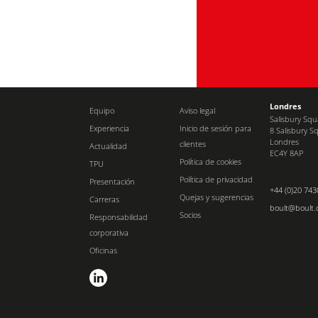
Londres
Equipo
Aviso legal
Salisbury Sq
Experiencia
Inicio de sesión para
8 Salisbury S
Londres
clientes
Actualidad
EC4Y 8AP
Política de cookies
TPU
Política de privacidad
Presentación
+44 (0)20 743
Quejas y sugerencias
Carreras
boult@boult
Socios
Responsabilidad
corporativa
Oficinas