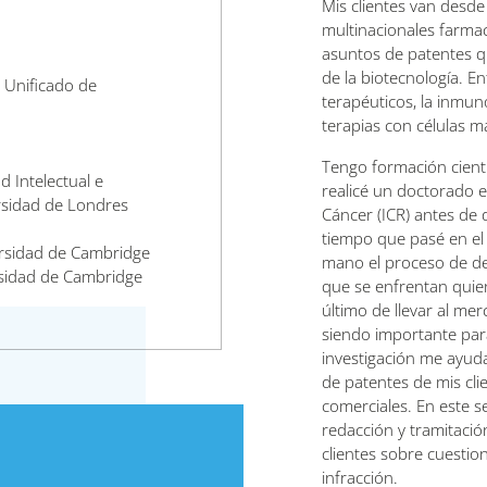
Mis clientes van desd
multinacionales farmac
asuntos de patentes q
de la biotecnología. En
 Unificado de
terapéuticos, la inmuno
terapias con células m
Tengo formación científ
d Intelectual e
realicé un doctorado en
ersidad de Londres
Cáncer (ICR) antes de 
tiempo que pasé en el
ersidad de Cambridge
mano el proceso de des
rsidad de Cambridge
que se enfrentan quien
último de llevar al me
siendo importante par
investigación me ayud
de patentes de mis clie
comerciales. En este s
redacción y tramitació
clientes sobre cuestio
infracción.