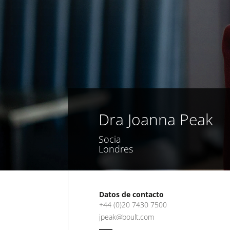
Dra Joanna Peak
Socia
Londres
Datos de contacto
+44 (0)20 7430 7500
jpeak@boult.com