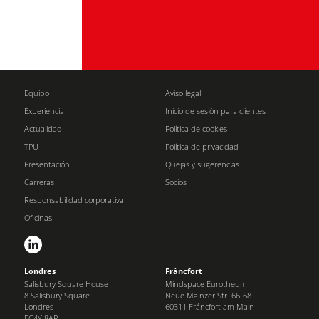
Equipo
Aviso legal
Experiencia
Inicio de sesión para clientes
Actualidad
Política de cookies
TPU
Política de privacidad
Presentación
Quejas y sugerencias
Carreras
Socios
Responsabilidad corporativa
Oficinas
Londres
Fráncfort
Salisbury Square House
Mindspace Eurotheum
8 Salisbury Square
Neue Mainzer Str. 66-68
Londres
60311 Fráncfort am Main
EC4Y 8AP