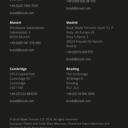
+49 (0)69 506 08 733
+44 (0)20 7430 7500
boult@boult.com
boult@boult.com
Munich
Madrid
Mindspace Salvatorplatz
Boult Wade Tennant, Spain S.L.P.
Salvatorplatz 3
Avda. de Europa 26
80333 Munich
Ática 5 Planta 2
28224 Pozuelo De Alarcón
+49 (0)89 541 978 890
Madrid
boult@boult.com
+34 (0)919 269 970
boult@boult.com
Cambridge
Reading
CPC4 Capital Park
The Anchorage
Cambridge Rd
34 Bridge St
Cambridge
Reading
CB21 5XE
RG1 2LU
+44 (0)1223 883000
+44 (0)118 956 5900
boult@boult.com
boult@boult.com
© Boult Wade Tennant LLP 2026. All rights reserved.
European Patent and Trade Mark Attorneys, Chartered Patent Attorneys and
Chartered Trade Mark Attorneys.