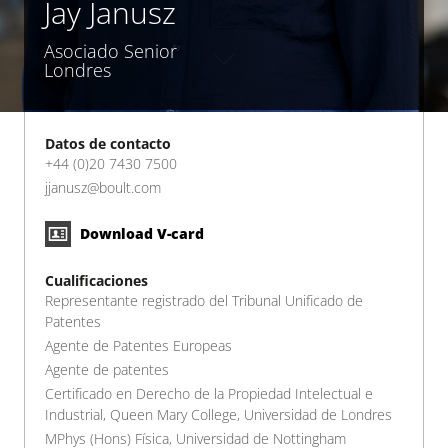
Jay Janusz
Asociado Senior
Londres
Datos de contacto
+44 (0)20 7430 7500
jjanusz@boult.com
Download V-card
Cualificaciones
Representante registrado del Tribunal Unificado de
Patentes
Agente de Patentes Europeas
Agente de patentes
Certificado en Derecho de la Propiedad Intelectual e
Industrial, Queen Mary College, Universidad de Londres
MPhys (Hons) Física, Universidad de Nottingham