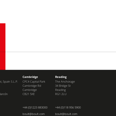
Cambridge
Reading
, Spain S.L.P.
CPC4 Capital Park
The Anchorage
Cambridge Rd
34 Bridge St
Cambridge
Reading
larcón
CB21 5XE
RG1 2LU
+44 (0)1223 883000
+44 (0)118 956 5900
boult@boult.com
boult@boult.com