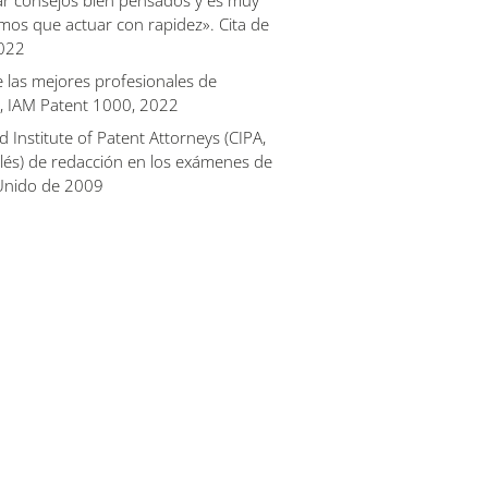
dar consejos bien pensados y es muy
os que actuar con rapidez». Cita de
2022
de las mejores profesionales de
, IAM Patent 1000, 2022
 Institute of Patent Attorneys (
CIPA
,
glés) de redacción en los exámenes de
 Unido de 2009