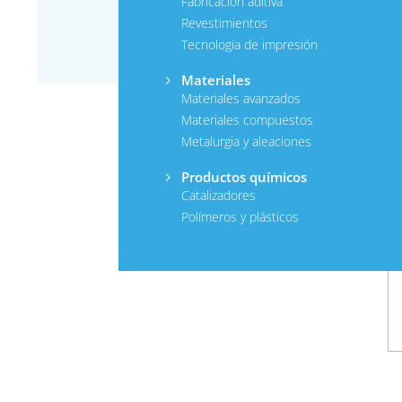
Fabricación aditiva
Revestimientos
Tecnología de impresión
Materiales
Materiales avanzados
Materiales compuestos
Metalurgia y aleaciones
Productos químicos
Catalizadores
Polímeros y plásticos