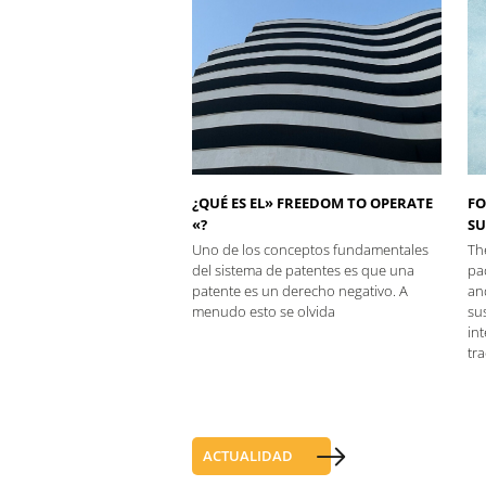
¿QUÉ ES EL» FREEDOM TO OPERATE
FO
«?
SU
Uno de los conceptos fundamentales
Th
del sistema de patentes es que una
pac
patente es un derecho negativo. A
an
menudo esto se olvida
sus
in
tra
ACTUALIDAD