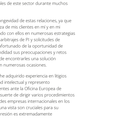
les de este sector durante muchos
longevidad de estas relaciones, ya que
a de mis clientes en mí y en mi
ado con ellos en numerosas estrategias
arbitrajes de PI y solicitudes de
 afortunado de la oportunidad de
didad sus preocupaciones y retos
 de encontrarles una solución
 en numerosas ocasiones.
 he adquirido experiencia en litigios
d intelectual y represento
entes ante la Oficina Europea de
 suerte de dirigir varios procedimientos
ndes empresas internacionales en los
una vista son cruciales para su
 presión es extremadamente