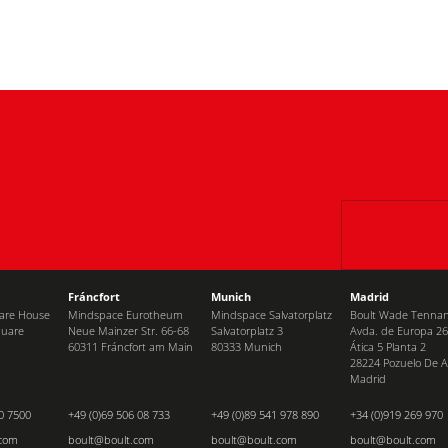
Fráncfort
Munich
Madrid
uare House
Mindspace Eurotheum
Mindspace Salvatorplatz
Boult Wade Tennant
quare
Neue Mainzer Str. 66-68
Salvatorplatz 3
Avda. de Europa 26
60311 Fráncfort am Main
80333 Munich
Ática 5 Planta 2
28224 Pozuelo De A
Madrid
0 7500
+49 (0)69 506 08 733
+49 (0)89 541 978 890
+34 (0)919 269 970
.com
boult@boult.com
boult@boult.com
boult@boult.com