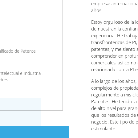
empresas internaciona
años.
Estoy orgulloso de la 
demuestran la confianz
experiencia. He trabaj
transfronterizas de PI, 
patentes, y me siento
nificado de Patente
comprender en profun
comerciales, así como
relacionada con la PI
telectual e Industrial,
dres
A lo largo de los años,
complejos de propieda
regularmente a mis cli
Patentes. He tenido la
de alto nivel para gra
que los resultados de 
negocio. Este tipo de
estimulante.