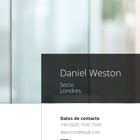
Daniel Weston
Socio
Londres
Datos de contacto
+44 (0)20 7430 7500
dweston@boult.com