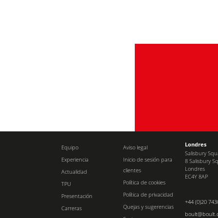
Londres
Equipo
Aviso legal
Salisbury Sq
Experiencia
Inicio de sesión para
8 Salisbury S
Londres
clientes
Actualidad
EC4Y 8AP
Política de cookies
TPU
Política de privacidad
Presentación
+44 (0)20 743
Quejas y sugerencias
Carreras
boult@boult