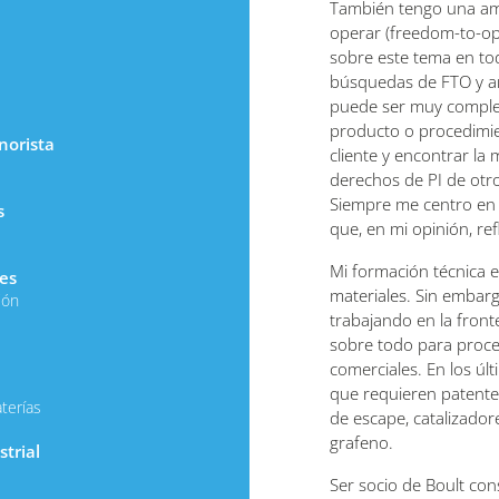
También tengo una amp
operar (freedom-to-op
sobre este tema en to
búsquedas de FTO y an
puede ser muy complej
producto o procedimie
norista
cliente y encontrar la 
derechos de PI de otr
Siempre me centro en c
s
que, en mi opinión, refl
Mi formación técnica e
es
materiales. Sin emba
ión
trabajando en la fronte
sobre todo para proce
comerciales. En los úl
que requieren patente
terías
de escape, catalizadore
grafeno.
trial
Ser socio de Boult con