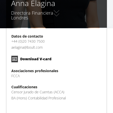
Anna Elagina
Directora Financiera
Londres
Datos de contacto
+44 (0)20 7430 7500
aelagina@boult.com
Download V-card
Asociaciones profesionales
FCCA
Cualificaciones
Censor Jurado de Cuentas (ACCA)
BA (Hons) Contabilidad Profesional