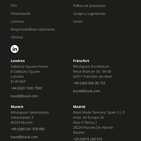
TPU
Política de privacidad
Presentación
Quejas y sugerencias
Carreras
Socios
Responsabilidad corporativa
Oficinas
Londres
Fráncfort
Salisbury Square House
Mindspace Eurotheum
8 Salisbury Square
Neue Mainzer Str. 66-68
Londres
60311 Fráncfort am Main
EC4Y 8AP
+49 (0)69 506 08 733
+44 (0)20 7430 7500
boult@boult.com
boult@boult.com
Munich
Madrid
Mindspace Salvatorplatz
Boult Wade Tennant, Spain S.L.P.
Salvatorplatz 3
Avda. de Europa 26
80333 Munich
Ática 5 Planta 2
28224 Pozuelo De Alarcón
+49 (0)89 541 978 890
Madrid
boult@boult.com
+34 (0)919 269 970