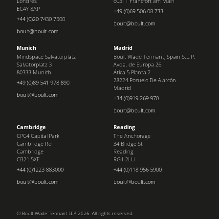
Londres
60311 Fráncfort am Main
EC4Y 8AP
+49 (0)69 506 08 733
+44 (0)20 7430 7500
boult@boult.com
boult@boult.com
Munich
Madrid
Mindspace Salvatorplatz
Boult Wade Tennant, Spain S.L.P.
Salvatorplatz 3
Avda. de Europa 26
80333 Munich
Ática 5 Planta 2
28224 Pozuelo De Alarcón
+49 (0)89 541 978 890
Madrid
boult@boult.com
+34 (0)919 269 970
boult@boult.com
Cambridge
Reading
CPC4 Capital Park
The Anchorage
Cambridge Rd
34 Bridge St
Cambridge
Reading
CB21 5XE
RG1 2LU
+44 (0)1223 883000
+44 (0)118 956 5900
boult@boult.com
boult@boult.com
© Boult Wade Tennant LLP 2026. All rights reserved.