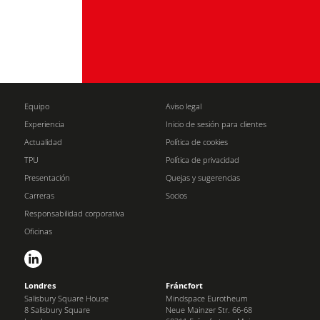
Equipo
Aviso legal
Experiencia
Inicio de sesión para clientes
Actualidad
Política de cookies
TPU
Política de privacidad
Presentación
Quejas y sugerencias
Carreras
Socios
Responsabilidad corporativa
Oficinas
Londres
Fráncfort
Salisbury Square House
Mindspace Eurotheum
8 Salisbury Square
Neue Mainzer Str. 66-68