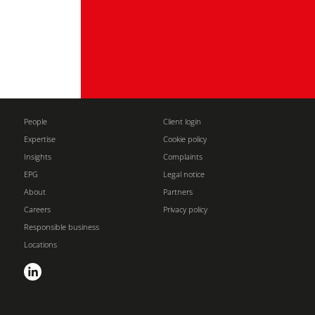
People
Client login
Expertise
Cookie policy
Insights
Complaints
EPG
Legal notice
About
Partners
Careers
Privacy policy
Responsible business
Locations